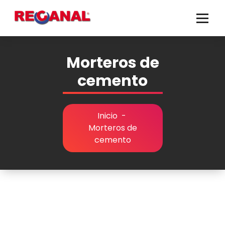
Saltar
al
contenido
Morteros de
cemento
Inicio
-
Morteros de
cemento